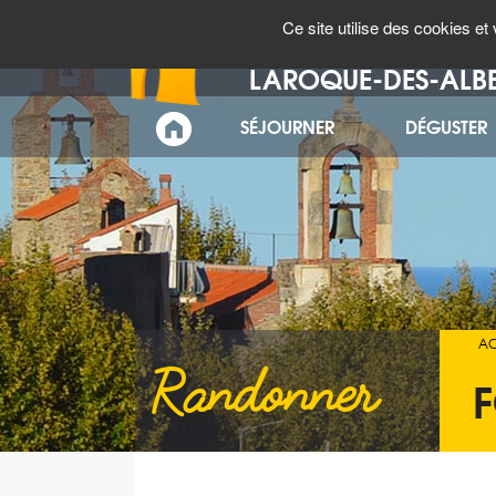
Panneau de gestion des cookies
MÉTÉO
AGENDA
Ce site utilise des cookies e
Bienvenue à
LAROQUE-DES-ALB
SÉJOURNER
DÉGUSTER
ACCUEIL
AC
Randonner
F