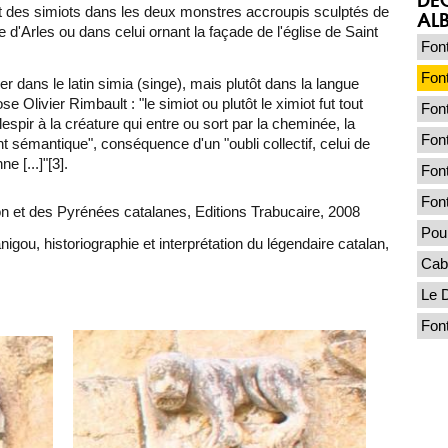
voit des simiots dans les deux monstres accroupis sculptés de
AL
aye d'Arles ou dans celui ornant la façade de l'église de Saint
Font
Font
r dans le latin simia (singe), mais plutôt dans la langue
Olivier Rimbault : "le simiot ou plutôt le ximiot fut tout
Font
pir à la créature qui entre ou sort par la cheminée, la
Fon
ent sémantique", conséquence d'un "oubli collectif, celui de
 [...]"[3].
Font
Font
on et des Pyrénées catalanes, Editions Trabucaire, 2008
Pou 
gou, historiographie et interprétation du légendaire catalan,
Cab
Le 
Fon