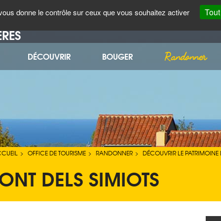
CARTE
FORUM
CÔTÉ PRATIQUE
ENGLISH
Tout
t vous donne le contrôle sur ceux que vous souhaitez activer
INTERACTIVE
ÈRES
Randonner
DÉCOUVRIR
BOUGER
CUEIL
OFFICE DE TOURISME
RANDONNER
DÉCOUVRIR LE PATRIMOINE 
>
>
>
ONT DELS SIMIOTS