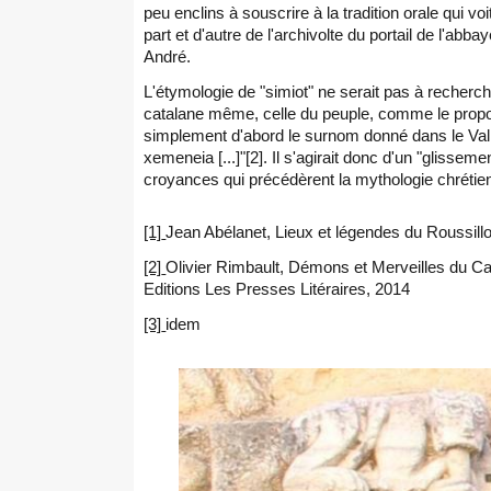
peu enclins à souscrire à la tradition orale qui 
part et d'autre de l'archivolte du portail de l'abb
André.
L'étymologie de "simiot" ne serait pas à recherche
catalane même, celle du peuple, comme le propose 
simplement d'abord le surnom donné dans le Valles
xemeneia [...]"[2]. Il s'agirait donc d'un "glissem
croyances qui précédèrent la mythologie chrétienne
[1]
Jean Abélanet, Lieux et légendes du Roussill
[2]
Olivier Rimbault, Démons et Merveilles du Cani
Editions Les Presses Litéraires, 2014
[3]
idem