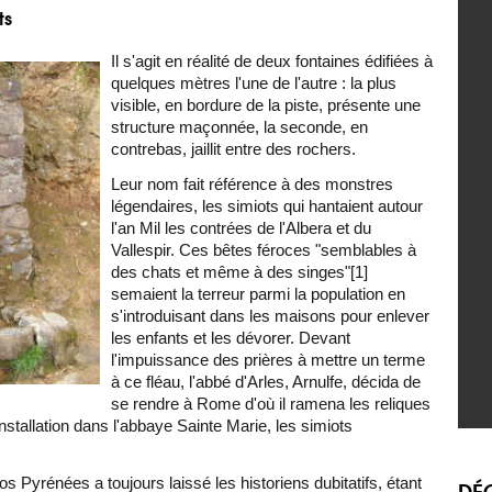
ts
Il s'agit en réalité de deux fontaines édifiées à
quelques mètres l'une de l'autre : la plus
visible, en bordure de la piste, présente une
structure maçonnée, la seconde, en
contrebas, jaillit entre des rochers.
Leur nom fait référence à des monstres
légendaires, les simiots qui hantaient autour
l'an Mil les contrées de l'Albera et du
Vallespir. Ces bêtes féroces "semblables à
des chats et même à des singes"[1]
semaient la terreur parmi la population en
s'introduisant dans les maisons pour enlever
les enfants et les dévorer. Devant
l'impuissance des prières à mettre un terme
à ce fléau, l'abbé d'Arles, Arnulfe, décida de
se rendre à Rome d'où il ramena les reliques
nstallation dans l'abbaye Sainte Marie, les simiots
Pyrénées a toujours laissé les historiens dubitatifs, étant
DÉC