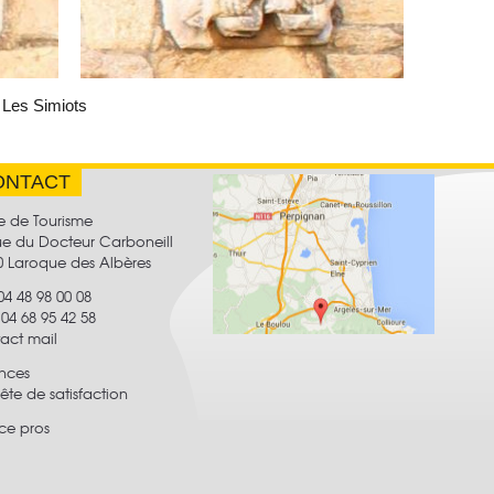
Les Simiots
ONTACT
e de Tourisme
rue du Docteur Carboneill
0 Laroque des Albères
 04 48 98 00 08
:
04 68 95 42 58
act mail
nces
te de satisfaction
ce pros