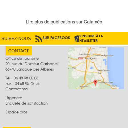
Lire plus de publications sur Calaméo
S'INSCRIRE À LA
SUR FACEBOOK
PAR RSS
SUIVEZ-NOUS
NEWSLETTER
CONTACT
Office de Tourisme
20, rue du Docteur Carboneill
66740 Laroque des Albères
Tél : 04 48 98 00 08
Fax :
04 68 95 42 58
Contact mail
Urgences
Enquête de satisfaction
Espace pros