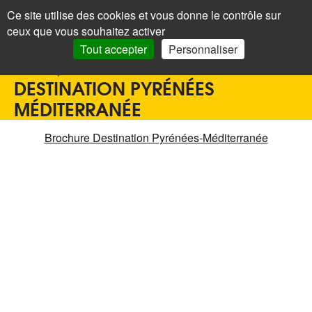
Panneau de gestion des cookies
Ce site utilise des cookies et vous donne le contrôle sur
+
LAROQUE
< Menu
ceux que vous souhaitez activer
DES ALBÈRES
Recherc
Tout accepter
Personnaliser
Accueil
>
Office de tourisme
>
Découvrir
>
Albères et environs
>
Destination Pyrénées Méditerranée
DESTINATION PYRÉNÉES
MÉDITERRANÉE
Brochure Destination Pyrénées-Méditerranée