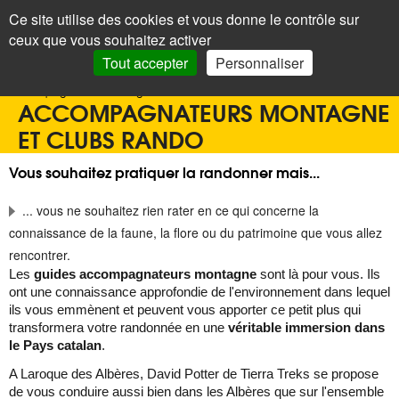
Panneau de gestion des cookies
Ce site utilise des cookies et vous donne le contrôle sur
+
LAROQUE
< Menu
ceux que vous souhaitez activer
DES ALBÈRES
Recherc
Tout accepter
Personnaliser
Accueil
>
Office de tourisme
>
Randonner
>
Accompagnateurs montagne et clubs rando
ACCOMPAGNATEURS MONTAGNE
ET CLUBS RANDO
Vous souhaitez pratiquer la randonner mais...
... vous ne souhaitez rien rater en ce qui concerne la
connaissance de la faune, la flore ou du patrimoine que vous allez
rencontrer.
Les
guides accompagnateurs montagne
sont là pour vous. Ils
ont une connaissance approfondie de l'environnement dans lequel
ils vous emmènent et peuvent vous apporter ce petit plus qui
transformera votre randonnée en une
véritable immersion dans
le Pays catalan
.
A Laroque des Albères, David Potter de Tierra Treks se propose
de vous conduire aussi bien dans les Albères que sur l'ensemble