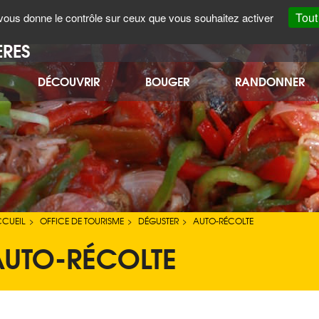
CARTE
FORUM
CÔTÉ PRATIQUE
ENGLISH
Tout
t vous donne le contrôle sur ceux que vous souhaitez activer
INTERACTIVE
ÈRES
DÉCOUVRIR
BOUGER
RANDONNER
CUEIL
OFFICE DE TOURISME
DÉGUSTER
AUTO-RÉCOLTE
>
>
>
AUTO-RÉCOLTE