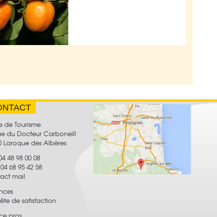
ONTACT
e de Tourisme
rue du Docteur Carboneill
0 Laroque des Albères
 04 48 98 00 08
:
04 68 95 42 58
act mail
nces
te de satisfaction
ce pros