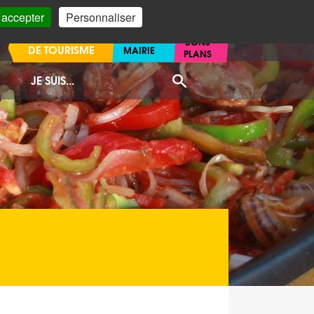
 accepter
Personnaliser
OFFICE
BONS
DE TOURISME
MAIRIE
PLANS
JE SUIS...
Recherche