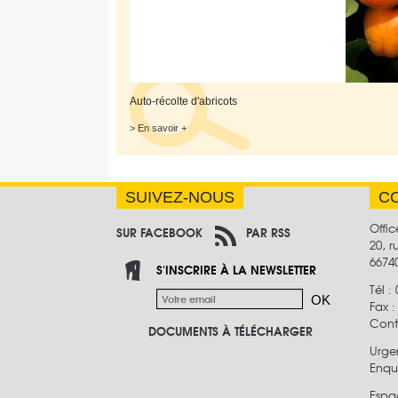
Auto-récolte d'abricots
> En savoir +
SUIVEZ-NOUS
C
Offic
SUR FACEBOOK
PAR RSS
20, 
6674
S'INSCRIRE À LA NEWSLETTER
Tél :
Fax 
Cont
DOCUMENTS À TÉLÉCHARGER
Urge
Enquê
Espa