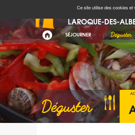
Panneau de gestion des cookies
MÉTÉO
AGENDA
Ce site utilise des cookies e
Bienvenue à
LAROQUE-DES-ALB
Déguster
SÉJOURNER
ACCUEIL
AC
Déguster