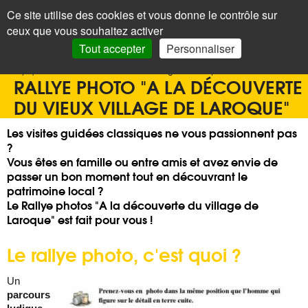
Panneau de gestion des cookies
Ce site utilise des cookies et vous donne le contrôle sur
+
LAROQUE
< Menu
ceux que vous souhaitez activer
DES ALBÈRES
Recherc
Tout accepter
Personnaliser
Accueil
>
Office de tourisme
>
Découvrir
>
Laroque
>
Rallye photo "A la découverte du vieux village de Laroque"
RALLYE PHOTO "A LA DÉCOUVERTE
DU VIEUX VILLAGE DE LAROQUE"
Les visites guidées classiques ne vous passionnent pas
?
Vous êtes en famille ou entre amis et avez envie de
passer un bon moment tout en découvrant le
patrimoine local ?
Le Rallye photos "A la découverte du village de
Laroque" est fait pour vous !
Le rallye photo, c'est quoi ?
Un
parcours