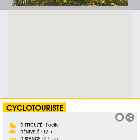
CYCLOTOURISTE
Imprim
Pa
DIFFICULTÉ :
Facile
DÉNIVELÉ :
12 m
DISTANCE :
3,5 km