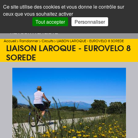
Panneau de gestion des cookies
Ce site utilise des cookies et vous donne le contrôle sur
+
LAROQUE
< Menu
ceux que vous souhaitez activer
DES ALBÈRES
Recherc
Tout accepter
Personnaliser
< RETOUR À LA LISTE
Accueil
>
Randonner
>
Circuits
>
LIAISON LAROQUE - EUROVELO 8 SOREDE
LIAISON LAROQUE - EUROVELO 8
SOREDE