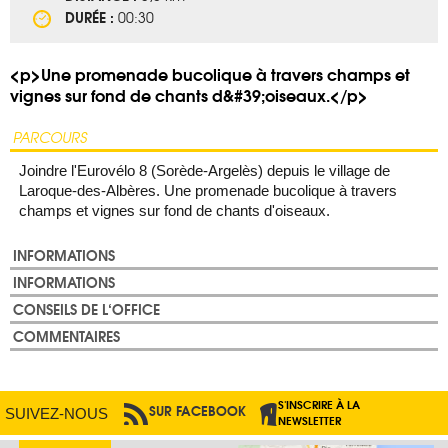
DURÉE :
00:30
<p>Une promenade bucolique à travers champs et
vignes sur fond de chants d&#39;oiseaux.</p>
PARCOURS
Joindre l'Eurovélo 8 (Sorède-Argelès) depuis le village de
Laroque-des-Albères. Une promenade bucolique à travers
champs et vignes sur fond de chants d'oiseaux.
INFORMATIONS
INFORMATIONS
CONSEILS DE L‘OFFICE
COMMENTAIRES
S'INSCRIRE À LA
SUR FACEBOOK
PAR RSS
SUIVEZ-NOUS
NEWSLETTER