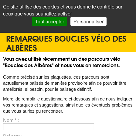
Panneau de gestion des cookies
Ce site utilise des cookies et vous donne le contrôle sur
+
LAROQUE
< Menu
ceux que vous souhaitez activer
DES ALBÈRES
Recherc
Tout accepter
Personnaliser
Accueil
>
Office de tourisme
>
Bouger
>
Vélo
>
Remarques boucles vélo des Albères
REMARQUES BOUCLES VÉLO DES
ALBÈRES
Vous avez utilisé récemment un des parcours vélo
"Boucles des Albères" et nous vous en remercions.
Comme précisé sur les plaquettes, ces parcours sont
actuellement balisés de manière provisoire afin de pouvoir être
améliorés, si besoin, pour le balisage définitif.
Merci de remplir le questionnaire ci-dessous afin de nous indiquer
vos remarques et suggestions, ainsi que les éventuels problèmes
que vous auriez pu rencontrer.
Nom
*
: