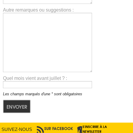
Autre remarques ou suggestions :
Quel mois vient avant juillet ? :
Les champs marqués d'une * sont obligatoires
S'INSCRIRE À LA
SUR FACEBOOK
PAR RSS
SUIVEZ-NOUS
NEWSLETTER