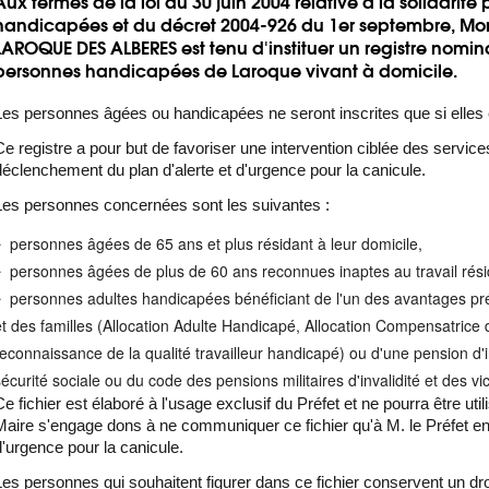
Aux termes de la loi du 30 juin 2004 relative à la solidari
handicapées et du décret 2004-926 du 1er septembre, Mo
LAROQUE DES ALBERES est tenu d'instituer un registre nomi
personnes handicapées de Laroque vivant à domicile.
Les personnes âgées ou handicapées ne seront inscrites que si elles
Ce registre a pour but de favoriser une intervention ciblée des service
déclenchement du plan d'alerte et d'urgence pour la canicule.
Les personnes concernées sont les suivantes :
personnes âgées de 65 ans et plus résidant à leur domicile,
personnes âgées de plus de 60 ans reconnues inaptes au travail résid
personnes adultes handicapées bénéficiant de l'un des avantages prévus
et des familles (Allocation Adulte Handicapé, Allocation Compensatrice d
reconnaissance de la qualité travailleur handicapé) ou d'une pension d'i
sécurité sociale ou du code des pensions militaires d'invalidité et des vi
Ce fichier est élaboré à l'usage exclusif du Préfet et ne pourra être u
Maire s'engage dons à ne communiquer ce fichier qu'à M. le Préfet en
d'urgence pour la canicule.
agage
aire réglementant
Les personnes qui souhaitent figurer dans ce fichier conservent un dro
ssif des Albères