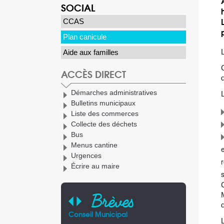
SOCIAL
CCAS
Plan canicule
Aide aux familles
ACCÈS DIRECT
Démarches administratives
Bulletins municipaux
Liste des commerces
Collecte des déchets
Bus
Menus cantine
Urgences
Écrire au maire
Brèves
Conseil Municipal
AFAFE
Plaquette él
Arrêté tempor
l'accès au ma