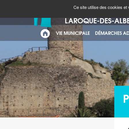
Panneau de gestion des cookies
CARTE
N° URGENCES
Ce site utilise des cookies e
INTERACTIVE
Bienvenue à
LAROQUE-DES-ALB
VIE MUNICIPALE
DÉMARCHES AD
ACCUEIL