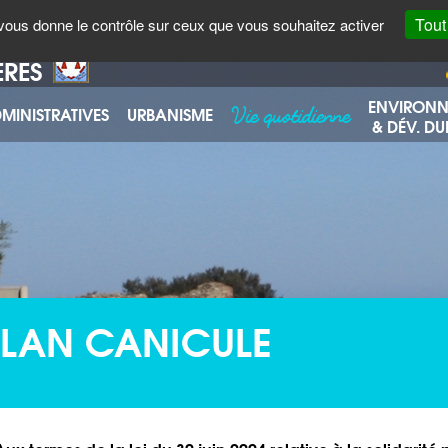
AGENDA
ENVOYER UN COURRIEL
Tout
t vous donne le contrôle sur ceux que vous souhaitez activer
ÈRES
ENVIRON
Vie quotidienne
MINISTRATIVES
URBANISME
& DÉV. DU
PLAN CANICULE