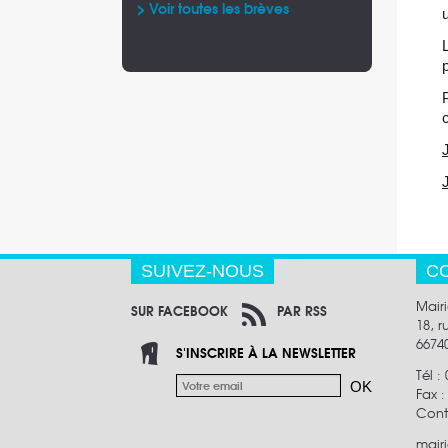
> Voir toutes les brèves
> Voir toutes 
> Voir toutes 
> Voir toutes 
SUIVEZ-NOUS
C
Mair
SUR FACEBOOK
PAR RSS
18, 
6674
S'INSCRIRE À LA NEWSLETTER
Tél :
Fax 
Cont
mair