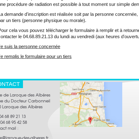
les brèves
les brèves
une procédure de radiation est possible à tout moment sur simple dem
les brèves
La demande d'inscription est réalisée soit par la personne concernée, 
par un tiers (personne physique ou morale).
Pour cela vous pouvez télécharger le formulaire à remplir et à retourn
contacter le 04.68.89.21.13 du lundi au vendredi (aux heures d'ouvert
Je suis la personne concernée
Je remplis le formulaire pour un tiers
ONTACT
ie de Laroque des Albères
rue du Docteur Carbonneil
0 Laroque des Albères
 04 68 89 21 13
:
04 68 95 42 58
act mail
:
ie@laroque-des-alberes.fr