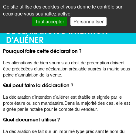
Panneau de gestion des cookies
Ce site utilise des cookies et vous donne le contrôle sur
+
LAROQUE
< Menu
ceux que vous souhaitez activer
DES ALBÈRES
Recherc
Tout accepter
Personnaliser
DÉCLARATION D'INTENTION
D'ALIÉNER
Pourquoi faire cette déclaration ?
Les aliénations de bien soumis au droit de préemption doivent
être précédées d'une déclaration préalable auprès la mairie sous
peine d'annulation de la vente.
Qui peut faire la déclaration ?
La déclaration d'intention d'aliéner est établie et signée par le
propriétaire ou son mandataire.Dans la majorité des cas, elle est
signée par le notaire pour le compte du vendeur.
Quel document utiliser ?
La déclaration se fait sur un imprimé type précisant le nom du