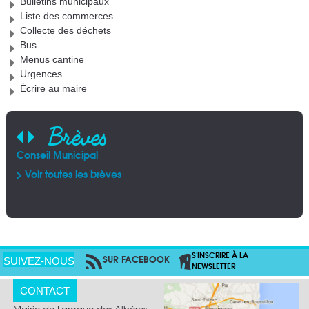
Bulletins municipaux
Liste des commerces
Collecte des déchets
Bus
Menus cantine
Urgences
Écrire au maire
Brèves
Conseil Municipal
AFA
Pla
Arr
Alb
> Voir toutes les brèves
> V
> V
> V
S'INSCRIRE À LA
SUR FACEBOOK
PAR RSS
SUIVEZ-NOUS
NEWSLETTER
CONTACT
Mairie de Laroque des Albères