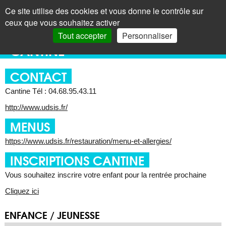
Panneau de gestion des cookies
Ce site utilise des cookies et vous donne le contrôle sur
+
LAROQUE
< Menu
ceux que vous souhaitez activer
DES ALBÈRES
Recherc
Tout accepter
Personnaliser
CANTINE
CONTACT
Cantine Tél : 04.68.95.43.11
http://www.udsis.fr/
MENUS
https://www.udsis.fr/restauration/menu-et-allergies/
INSCRIPTIONS CANTINE
Vous souhaitez inscrire votre enfant pour la rentrée prochaine
Cliquez ici
ENFANCE / JEUNESSE