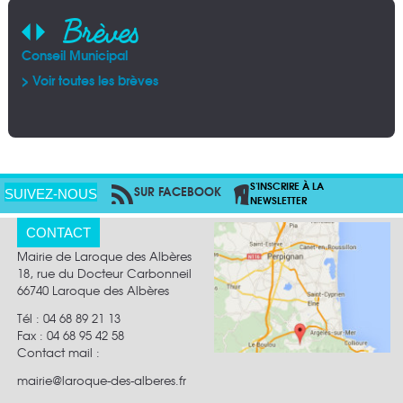
Brèves
Conseil Municipal
AFA
Pla
Arr
Alb
> Voir toutes les brèves
> V
> V
> V
S'INSCRIRE À LA
SUR FACEBOOK
PAR RSS
SUIVEZ-NOUS
NEWSLETTER
CONTACT
Mairie de Laroque des Albères
18, rue du Docteur Carbonneil
66740 Laroque des Albères
Tél : 04 68 89 21 13
Fax :
04 68 95 42 58
Contact mail
:
mairie@laroque-des-alberes.fr