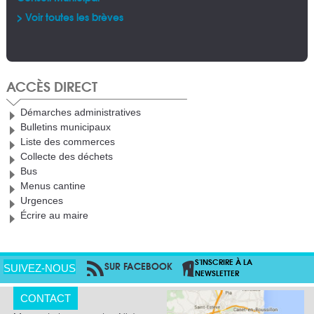
Alb
> Voir toutes les brèves
> V
> V
> V
ACCÈS DIRECT
Démarches administratives
Bulletins municipaux
Liste des commerces
Collecte des déchets
Bus
Menus cantine
Urgences
Écrire au maire
S'INSCRIRE À LA
SUR FACEBOOK
PAR RSS
SUIVEZ-NOUS
NEWSLETTER
CONTACT