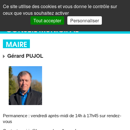
Panneau de gestion des cookies
Ce site utilise des cookies et vous donne le contrôle sur
+
LAROQUE
< Menu
ceux que vous souhaitez activer
DES ALBÈRES
Recherc
Tout accepter
Personnaliser
CONSEIL MUNICIPAL
MAIRE
Gérard PUJOL
Permanence : vendredi après-midi de 14h à 17h45 sur rendez-
vous