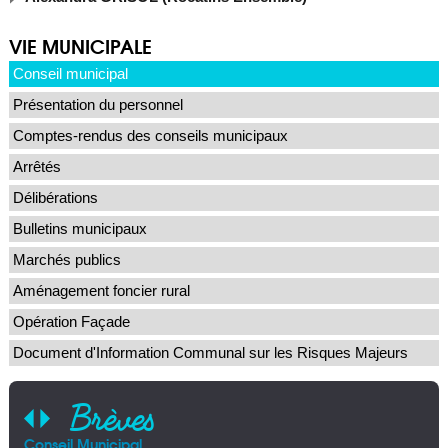
VIE MUNICIPALE
Conseil municipal
Présentation du personnel
Comptes-rendus des conseils municipaux
Arrêtés
Délibérations
Bulletins municipaux
Marchés publics
Aménagement foncier rural
Opération Façade
Document d'Information Communal sur les Risques Majeurs
Brèves
Conseil Municipal
AFA
Pla
Arr