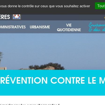
AGENDA
ENVOYER UN COURRIEL
Tout
t vous donne le contrôle sur ceux que vous souhaitez activer
ÈRES
Environ
VIE
MINISTRATIVES
URBANISME
& dév. d
QUOTIDIENNE
PRÉVENTION CONTRE LE 