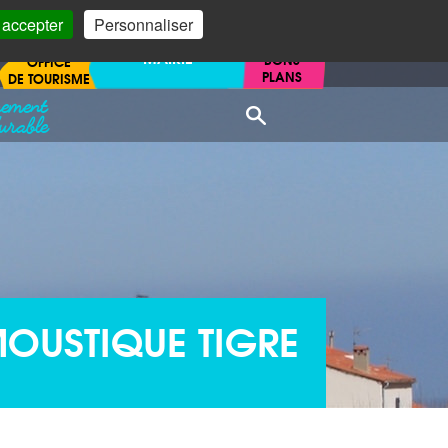
 accepter
Personnaliser
MAIRIE
BONS
OFFICE
PLANS
DE TOURISME
nement
Recherche
urable
MOUSTIQUE TIGRE