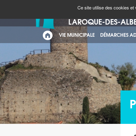
Panneau de gestion des cookies
CARTE
N° URGENCES
Ce site utilise des cookies e
INTERACTIVE
Bienvenue à
LAROQUE-DES-ALB
VIE MUNICIPALE
DÉMARCHES AD
ACCUEIL