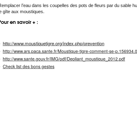
Remplacer l’eau dans les coupelles des pots de fleurs par du sable hu
le gîte aux moustiques.
Pour en savoir + :
http://www.moustiquetigre.org/index.php/prevention
http://www.ars.paca.sante.fr/Moustique-tigre-comment-se-p.156934.0
http://www.sante.gouv.fr/IMG/pdf/Depliant_moustique_2012.pdf
Check list des bons gestes