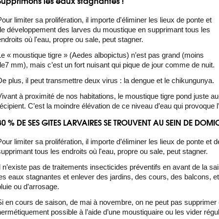
Supprimons les eaux stagnantes !
our limiter sa prolifération, il importe d'éliminer les lieux de ponte et
de développement des larves du moustique en supprimant tous les
endroits où l'eau, propre ou sale, peut stagner.
Le « moustique tigre » (Aedes albopictus) n’est pas grand (moins
de7 mm), mais c’est un fort nuisant qui pique de jour comme de nuit.
De plus, il peut transmettre deux virus : la dengue et le chikungunya.
Vivant à proximité de nos habitations, le moustique tigre pond juste 
récipient. C’est la moindre élévation de ce niveau d’eau qui provoque 
80 % DE SES GITES LARVAIRES SE TROUVENT AU SEIN DE DOMIC
Pour limiter sa prolifération, il importe d’éliminer les lieux de ponte
supprimant tous les endroits où l'eau, propre ou sale, peut stagner.
Il n’existe pas de traitements insecticides préventifs en avant de la sa
les eaux stagnantes et enlever des jardins, des cours, des balcons, etc
pluie ou d’arrosage.
Si en cours de saison, de mai à novembre, on ne peut pas supprimer ces
hermétiquement possible à l’aide d’une moustiquaire ou les vider régul