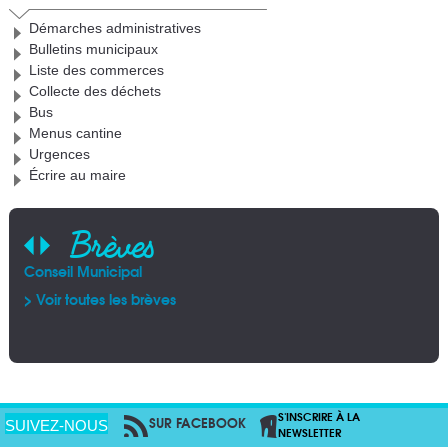
Démarches administratives
Bulletins municipaux
Liste des commerces
Collecte des déchets
Bus
Menus cantine
Urgences
Écrire au maire
Brèves
Conseil Municipal
AFA
Pla
Arr
Alb
> Voir toutes les brèves
> V
> V
> V
S'INSCRIRE À LA
SUR FACEBOOK
PAR RSS
SUIVEZ-NOUS
NEWSLETTER