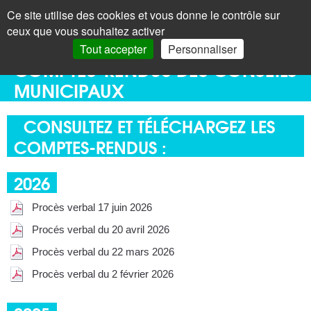
Panneau de gestion des cookies
Ce site utilise des cookies et vous donne le contrôle sur
+
LAROQUE
< Menu
ceux que vous souhaitez activer
DES ALBÈRES
Recherc
Tout accepter
Personnaliser
COMPTES-RENDUS DES CONSEILS
MUNICIPAUX
CONSULTEZ ET TÉLÉCHARGEZ LES
COMPTES-RENDUS :
2026
Procès verbal 17 juin 2026
Procés verbal du 20 avril 2026
Procès verbal du 22 mars 2026
Procès verbal du 2 février 2026