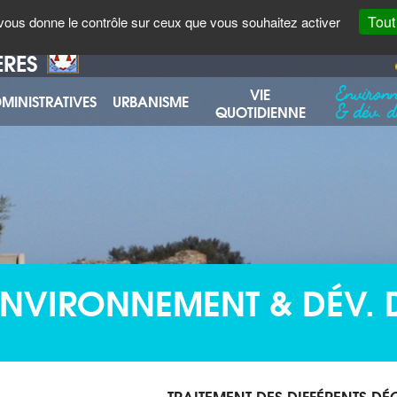
AGENDA
ENVOYER UN COURRIEL
Tout
t vous donne le contrôle sur ceux que vous souhaitez activer
ÈRES
Environ
VIE
MINISTRATIVES
URBANISME
& dév. d
QUOTIDIENNE
ENVIRONNEMENT & DÉV. 
TRAITEMENT DES DIFFÉRENTS DÉ