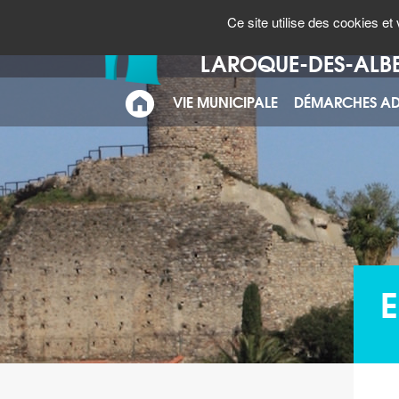
Panneau de gestion des cookies
CARTE
N° URGENCES
Ce site utilise des cookies e
INTERACTIVE
Bienvenue à
LAROQUE-DES-ALB
VIE MUNICIPALE
DÉMARCHES AD
ACCUEIL