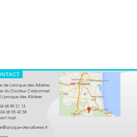
agage
aire réglementant
ssif des Albères
les brèves
les brèves
les brèves
ONTACT
ie de Laroque des Albères
rue du Docteur Carbonneil
0 Laroque des Albères
 04 68 89 21 13
:
04 68 95 42 58
act mail
:
ie@laroque-des-alberes.fr
nces