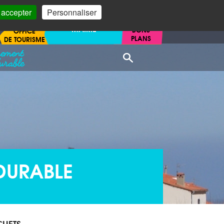
 accepter
Personnaliser
MAIRIE
BONS
OFFICE
PLANS
DE TOURISME
nement
Recherche
urable
DURABLE
CHETS