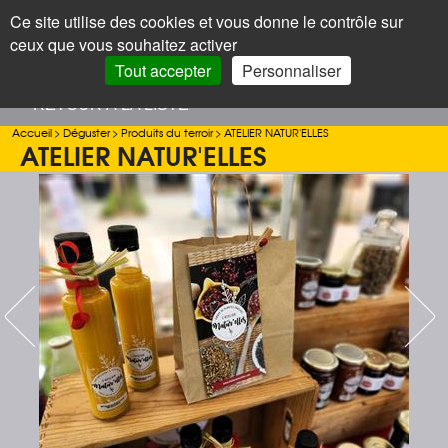
Panneau de gestion des cookies
Ce site utilise des cookies et vous donne le contrôle sur
+
LAROQUE
< Menu
ceux que vous souhaitez activer
DES ALBÈRES
Recherc
Tout accepter
Personnaliser
< RETOUR À LA LISTE
Accueil
>
Déguster
>
Produits du terroir
>
ATELIER NATUR'ELLES
ATELIER NATUR'ELLES
Previous
Next