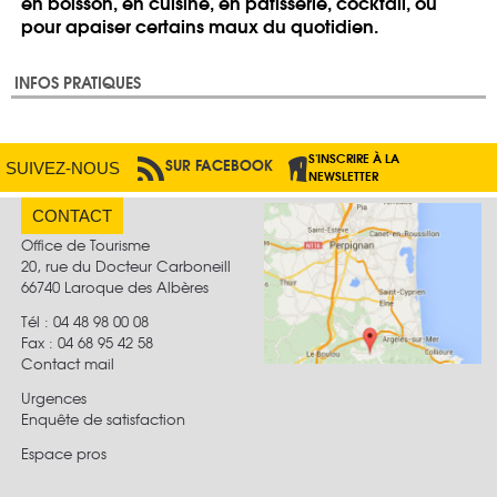
en boisson, en cuisine, en pâtisserie, cocktail, ou
pour apaiser certains maux du quotidien.
INFOS PRATIQUES
S'INSCRIRE À LA
SUR FACEBOOK
PAR RSS
SUIVEZ-NOUS
NEWSLETTER
CONTACT
Office de Tourisme
20, rue du Docteur Carboneill
66740 Laroque des Albères
Tél : 04 48 98 00 08
Fax :
04 68 95 42 58
Contact mail
Urgences
Enquête de satisfaction
Espace pros