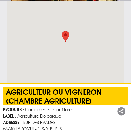
AGRICULTEUR OU VIGNERON
(CHAMBRE AGRICULTURE)
PRODUITS :
Condiments - Confitures
Pa
LABEL :
Agriculture Biologique
ADRESSE :
RUE DES EVADÉS
66740 LAROQUE-DES-ALBERES