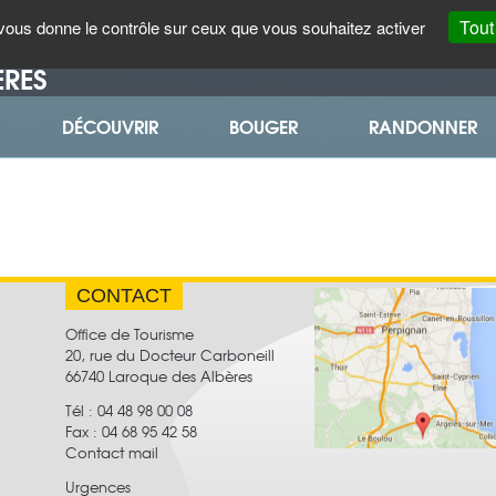
CARTE
FORUM
CÔTÉ PRATIQUE
ENGLISH
Tout
t vous donne le contrôle sur ceux que vous souhaitez activer
INTERACTIVE
ÈRES
DÉCOUVRIR
BOUGER
RANDONNER
CONTACT
Office de Tourisme
20, rue du Docteur Carboneill
66740 Laroque des Albères
Tél : 04 48 98 00 08
Fax :
04 68 95 42 58
Contact mail
Urgences