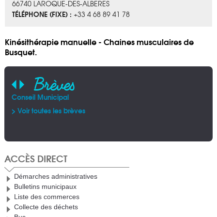
66740 LAROQUE-DES-ALBERES
TÉLÉPHONE (FIXE) :
+33 4 68 89 41 78
Kinésithérapie manuelle - Chaines musculaires de
Busquet.
Brèves
Conseil Municipal
AFA
Pla
Arr
Alb
> Voir toutes les brèves
> V
> V
> V
ACCÈS DIRECT
Démarches administratives
Bulletins municipaux
Liste des commerces
Collecte des déchets
Bus