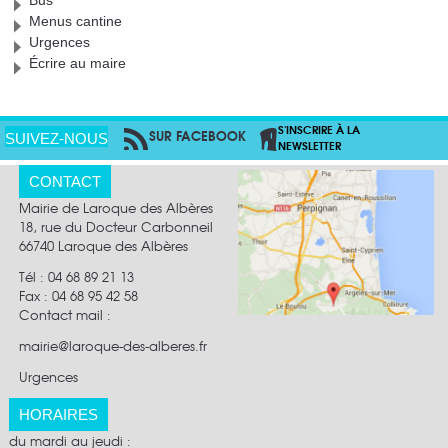
Menus cantine
Urgences
Écrire au maire
S'INSCRIRE À LA
SUR FACEBOOK
PAR RSS
SUIVEZ-NOUS
NEWSLETTER
CONTACT
Mairie de Laroque des Albères
18, rue du Docteur Carbonneil
66740 Laroque des Albères
Tél : 04 68 89 21 13
Fax :
04 68 95 42 58
Contact mail
:
mairie@laroque-des-alberes.fr
Urgences
HORAIRES
du mardi au jeudi :