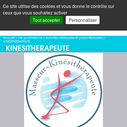
Panneau de gestion des cookies
Ce site utilise des cookies et vous donne le contrôle sur
+
LAROQUE
< Menu
ceux que vous souhaitez activer
DES ALBÈRES
Recherc
Tout accepter
Personnaliser
< RETOUR À LA LISTE
Accueil
>
Vie quotidienne
>
Activités médicales et paramédicales
>
KINESITHERAPEUTE
KINESITHERAPEUTE